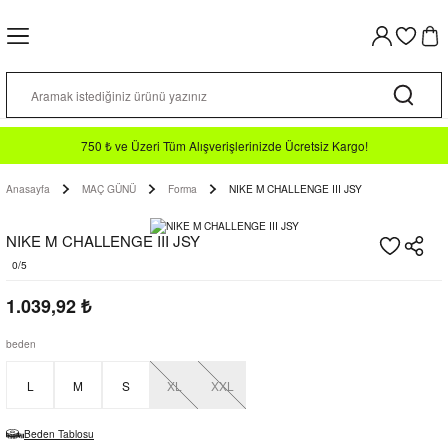
Geri Dön
Geri Dön
Geri Dön
Geri Dön
Geri Dön
Geri Dön
Geri Dön
TIR
N
İM
a TF
ormalar
n Yeleği
lo T-shirt
rt / Hoodie
750 ₺ ve Üzeri Tüm Alışverişlerinizde Ücretsiz Kargo!
Anasayfa
MAÇ GÜNÜ
Forma
NIKE M CHALLENGE III JSY
n
Takımları
o
diveni
 Alt
NIKE M CHALLENGE III JSY
kkabılar
klar
Forma
 Takımı
0/5
1.039,92
₺
ormalar
abı
an Malzemeleri
pri
beden
L
M
S
XL
XXL
tu
Beden Tablosu