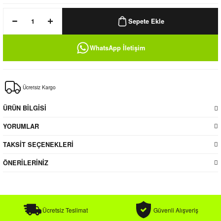
k / Rüzgarlık
Sepete Ekle
WhatsApp İletişim
Bere
Ücretsiz Kargo
k
ÜRÜN BİLGİSİ
YORUMLAR
TAKSİT SEÇENEKLERİ
ÖNERİLERİNİZ
Ücretsiz Teslimat
Güvenli Alışveriş