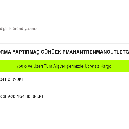
RMA YAPTIR
MAÇ GÜNÜ
EKİPMAN
ANTRENMAN
OUTLET
G
750 ₺ ve Üzeri Tüm Alışverişlerinizde Ücretsiz Kargo!
24 HD RN JKT