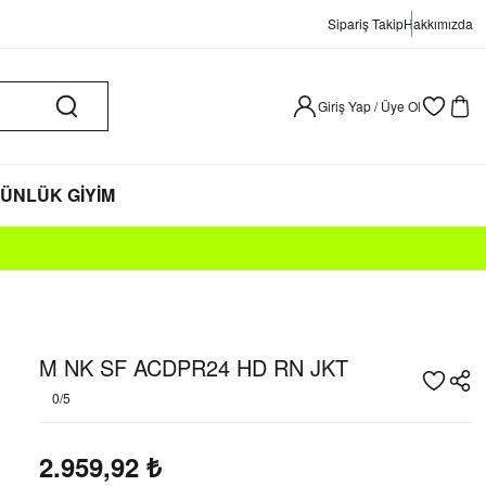
Sipariş Takip
Hakkımızda
Giriş Yap / Üye Ol
ÜNLÜK GİYİM
M NK SF ACDPR24 HD RN JKT
0/5
2.959,92
₺