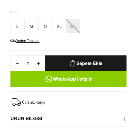
beden
L
M
S
XL
XXL
Beden Tablosu
Sepete Ekle
WhatsApp İletişim
Ücretsiz Kargo
ÜRÜN BİLGİSİ