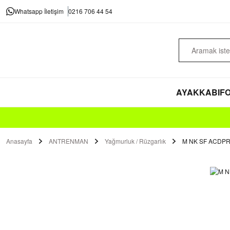
Whatsapp İletişim
0216 706 44 54
AYAKKABI
FO
Anasayfa
ANTRENMAN
Yağmurluk / Rüzgarlık
M NK SF ACDPR