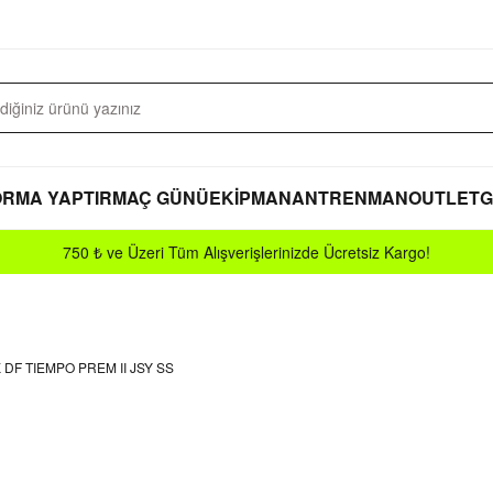
RMA YAPTIR
MAÇ GÜNÜ
EKİPMAN
ANTRENMAN
OUTLET
G
750 ₺ ve Üzeri Tüm Alışverişlerinizde Ücretsiz Kargo!