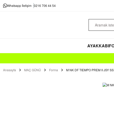
Whatsapp İletişim
0216 706 44 54
AYAKKABI
FO
Anasayfa
MAÇ GÜNÜ
Forma
M NK DF TIEMPO PREM II JSY SS