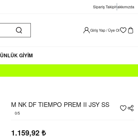
Sipariş Takip
Hakkımızda
Giriş Yap / Üye Ol
ÜNLÜK GİYİM
M NK DF TIEMPO PREM II JSY SS
0/5
1.159,92
₺