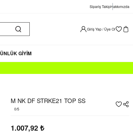
Sipariş Takip
Hakkımızda
Giriş Yap / Üye Ol
ÜNLÜK GİYİM
M NK DF STRKE21 TOP SS
0/5
1.007,92
₺