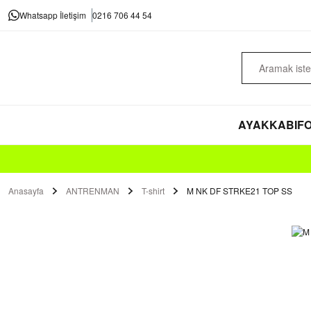
Whatsapp İletişim
0216 706 44 54
AYAKKABI
FO
Anasayfa
ANTRENMAN
T-shirt
M NK DF STRKE21 TOP SS