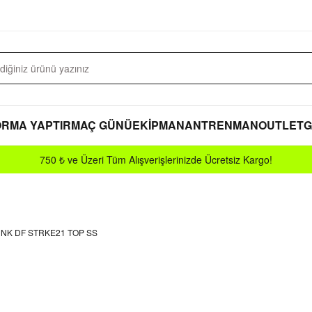
RMA YAPTIR
MAÇ GÜNÜ
EKİPMAN
ANTRENMAN
OUTLET
G
750 ₺ ve Üzeri Tüm Alışverişlerinizde Ücretsiz Kargo!