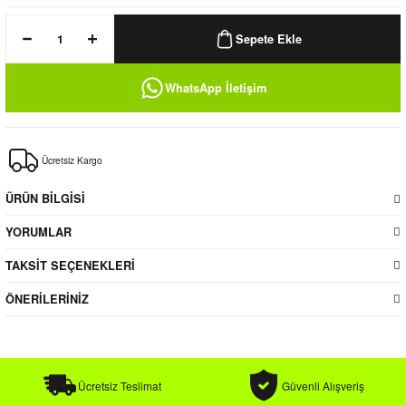
k / Rüzgarlık
Sepete Ekle
WhatsApp İletişim
Bere
Ücretsiz Kargo
k
ÜRÜN BİLGİSİ
YORUMLAR
TAKSİT SEÇENEKLERİ
ÖNERİLERİNİZ
Ücretsiz Teslimat
Güvenli Alışveriş