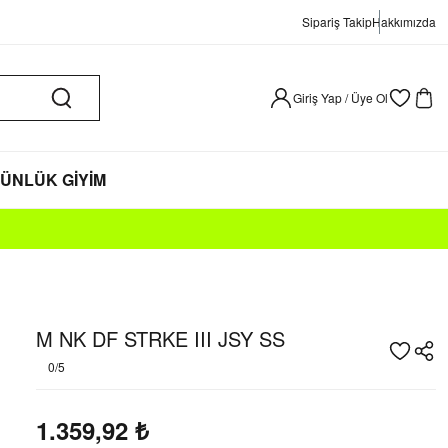
Sipariş Takip
Hakkımızda
Giriş Yap / Üye Ol
ÜNLÜK GİYİM
M NK DF STRKE III JSY SS
0/5
1.359,92
₺