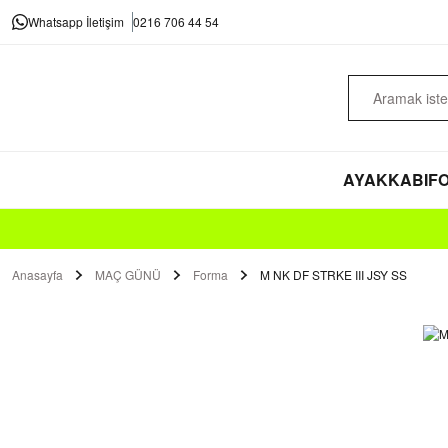
Whatsapp İletişim
0216 706 44 54
AYAKKABI
FO
Anasayfa
MAÇ GÜNÜ
Forma
M NK DF STRKE III JSY SS