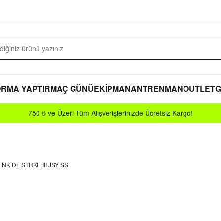
RMA YAPTIR
MAÇ GÜNÜ
EKİPMAN
ANTRENMAN
OUTLET
G
750 ₺ ve Üzeri Tüm Alışverişlerinizde Ücretsiz Kargo!