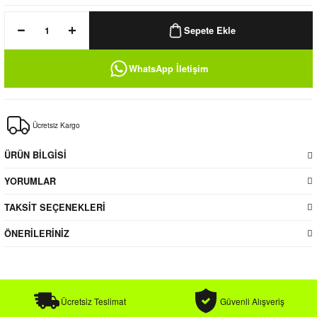
k / Rüzgarlık
Sepete Ekle
WhatsApp İletişim
Bere
Ücretsiz Kargo
k
ÜRÜN BİLGİSİ
YORUMLAR
TAKSİT SEÇENEKLERİ
ÖNERİLERİNİZ
Ücretsiz Teslimat
Güvenli Alışveriş