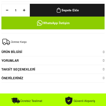
k / Rüzgarlık
Sepete Ekle
WhatsApp İletişim
Bere
Ücretsiz Kargo
k
ÜRÜN BİLGİSİ
YORUMLAR
TAKSİT SEÇENEKLERİ
ÖNERİLERİNİZ
Ücretsiz Teslimat
Güvenli Alışveriş