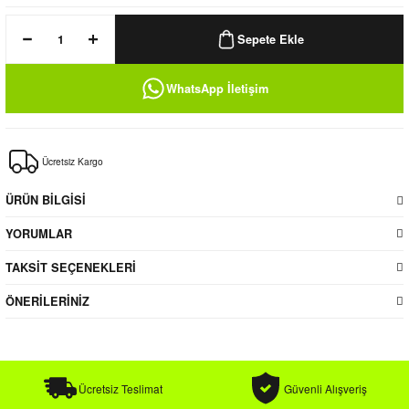
k / Rüzgarlık
Sepete Ekle
WhatsApp İletişim
Bere
Ücretsiz Kargo
k
ÜRÜN BİLGİSİ
YORUMLAR
TAKSİT SEÇENEKLERİ
ÖNERİLERİNİZ
Ücretsiz Teslimat
Güvenli Alışveriş