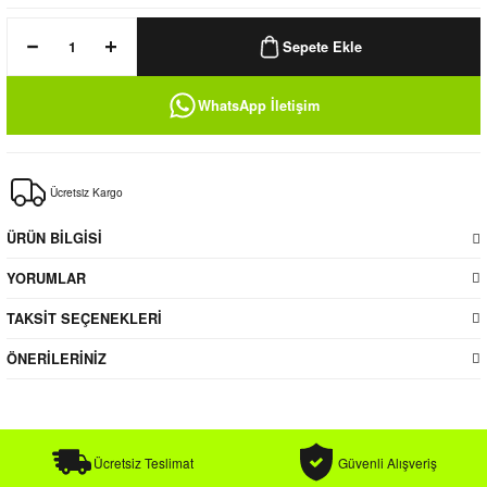
k / Rüzgarlık
Sepete Ekle
WhatsApp İletişim
Bere
Ücretsiz Kargo
k
ÜRÜN BİLGİSİ
YORUMLAR
TAKSİT SEÇENEKLERİ
ÖNERİLERİNİZ
Ücretsiz Teslimat
Güvenli Alışveriş