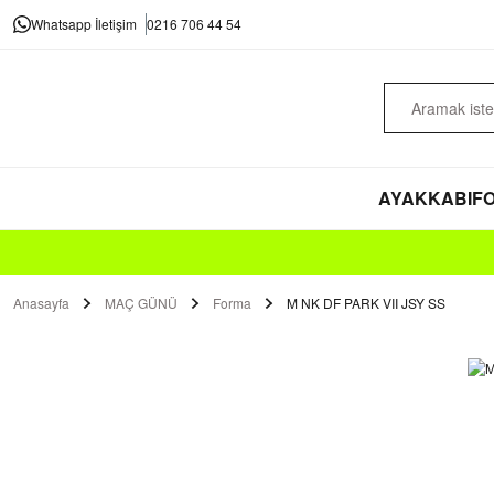
Whatsapp İletişim
0216 706 44 54
AYAKKABI
FO
Anasayfa
MAÇ GÜNÜ
Forma
M NK DF PARK VII JSY SS