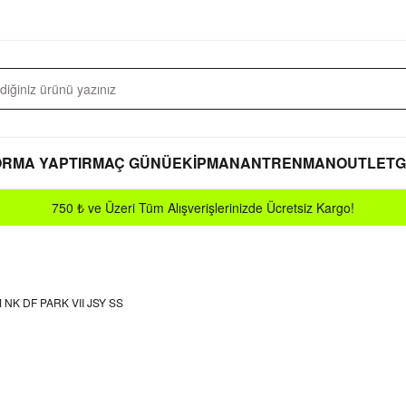
RMA YAPTIR
MAÇ GÜNÜ
EKİPMAN
ANTRENMAN
OUTLET
G
750 ₺ ve Üzeri Tüm Alışverişlerinizde Ücretsiz Kargo!