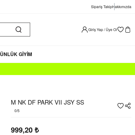
Sipariş Takip
Hakkımızda
Giriş Yap / Üye Ol
ÜNLÜK GİYİM
M NK DF PARK VII JSY SS
0/5
999,20
₺