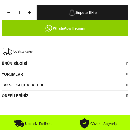
k / Rüzgarlık
Sepete Ekle
WhatsApp İletişim
Bere
Ücretsiz Kargo
k
ÜRÜN BİLGİSİ
YORUMLAR
TAKSİT SEÇENEKLERİ
ÖNERİLERİNİZ
Ücretsiz Teslimat
Güvenli Alışveriş