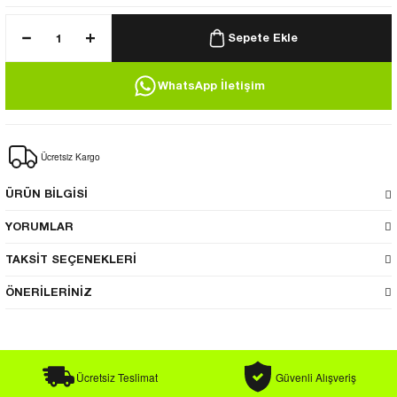
uk / Rüzgarlık
Sepete Ekle
WhatsApp İletişim
 Bere
Ücretsiz Kargo
k
ÜRÜN BİLGİSİ
YORUMLAR
TAKSİT SEÇENEKLERİ
ÖNERİLERİNİZ
Ücretsiz Teslimat
Güvenli Alışveriş