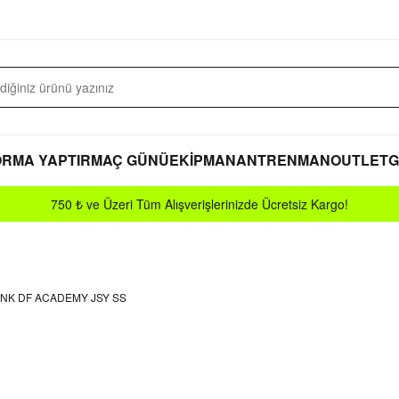
RMA YAPTIR
MAÇ GÜNÜ
EKİPMAN
ANTRENMAN
OUTLET
G
750 ₺ ve Üzeri Tüm Alışverişlerinizde Ücretsiz Kargo!