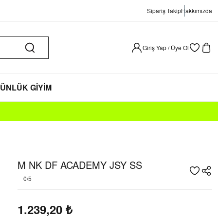
Sipariş Takip
Hakkımızda
Giriş Yap / Üye Ol
ÜNLÜK GİYİM
M NK DF ACADEMY JSY SS
0/5
1.239,20
₺