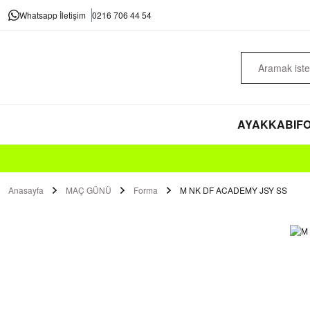
Whatsapp İletişim
0216 706 44 54
AYAKKABI
FO
Anasayfa
MAÇ GÜNÜ
Forma
M NK DF ACADEMY JSY SS