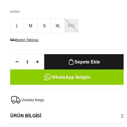
beden
L
M
S
XL
XXL
Beden Tablosu
Sepete Ekle
WhatsApp İletişim
Ücretsiz Kargo
ÜRÜN BİLGİSİ