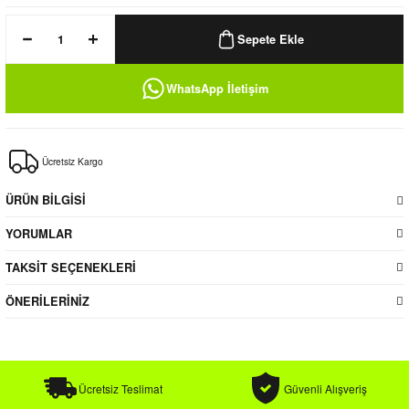
k / Rüzgarlık
Sepete Ekle
WhatsApp İletişim
Bere
Ücretsiz Kargo
k
ÜRÜN BİLGİSİ
YORUMLAR
TAKSİT SEÇENEKLERİ
ÖNERİLERİNİZ
Ücretsiz Teslimat
Güvenli Alışveriş