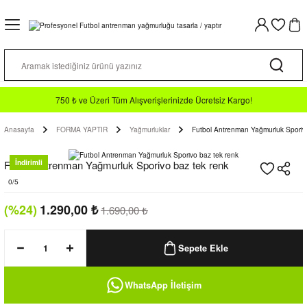
Geri Dön
Geri Dön
Geri Dön
Geri Dön
Geri Dön
Geri Dön
Geri Dön
TIR
N
İM
a TF
ormalar
n Yeleği
lo T-shirt
rt / Hoodie
750 ₺ ve Üzeri Tüm Alışverişlerinizde Ücretsiz Kargo!
Anasayfa
FORMA YAPTIR
Yağmurluklar
Futbol Antrenman Yağmurluk Sporivo
n
Takımları
o
diveni
 Alt
Futbol Antrenman Yağmurluk Sporivo baz tek renk
İndirimli
kkabılar
klar
Forma
 Takımı
0/5
(%24)
1.290,00
₺
1.690,00
₺
ormalar
abı
an Malzemeleri
pri
Sepete Ekle
tu
WhatsApp İletişim