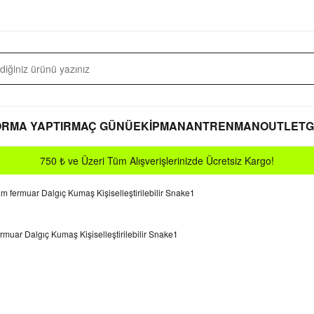
RMA YAPTIR
MAÇ GÜNÜ
EKİPMAN
ANTRENMAN
OUTLET
G
750 ₺ ve Üzeri Tüm Alışverişlerinizde Ücretsiz Kargo!
 fermuar Dalgıç Kumaş Kişiselleştirilebilir Snake1