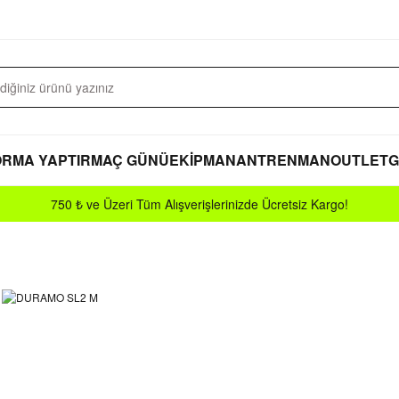
RMA YAPTIR
MAÇ GÜNÜ
EKİPMAN
ANTRENMAN
OUTLET
G
750 ₺ ve Üzeri Tüm Alışverişlerinizde Ücretsiz Kargo!