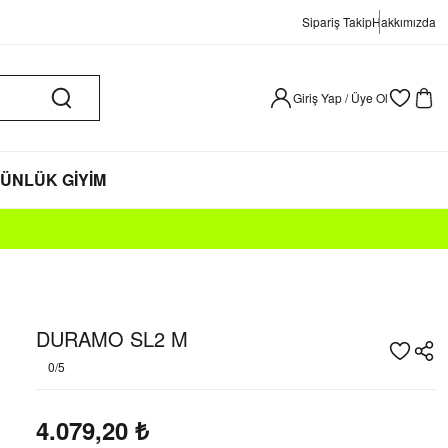
Sipariş Takip
Hakkımızda
Giriş Yap / Üye Ol
ÜNLÜK GİYİM
DURAMO SL2 M
0/5
4.079,20
₺