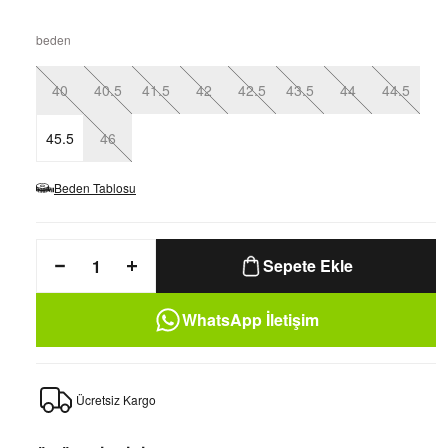
beden
40
40.5
41.5
42
42.5
43.5
44
44.5
45.5
46
Beden Tablosu
Sepete Ekle
WhatsApp İletişim
Ücretsiz Kargo