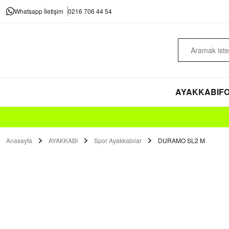
Whatsapp İletişim
0216 706 44 54
AYAKKABI
FO
Anasayfa
AYAKKABI
Spor Ayakkabılar
DURAMO SL2 M