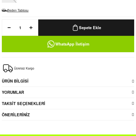
k / Rüzgarlık
Beden Tablosu
Sepete Ekle
Bere
WhatsApp İletişim
k
Ücretsiz Kargo
ÜRÜN BİLGİSİ
YORUMLAR
TAKSİT SEÇENEKLERİ
ÖNERİLERİNİZ