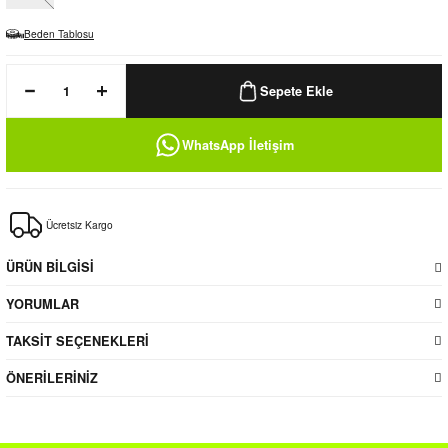
k / Rüzgarlık
Beden Tablosu
Sepete Ekle
Bere
WhatsApp İletişim
k
Ücretsiz Kargo
ÜRÜN BİLGİSİ
YORUMLAR
TAKSİT SEÇENEKLERİ
ÖNERİLERİNİZ