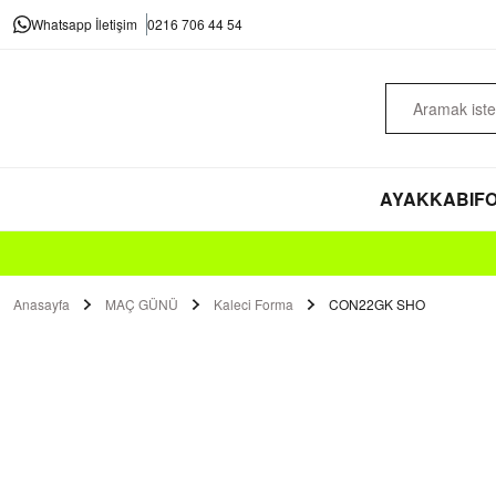
Whatsapp İletişim
0216 706 44 54
AYAKKABI
FO
Anasayfa
MAÇ GÜNÜ
Kaleci Forma
CON22GK SHO