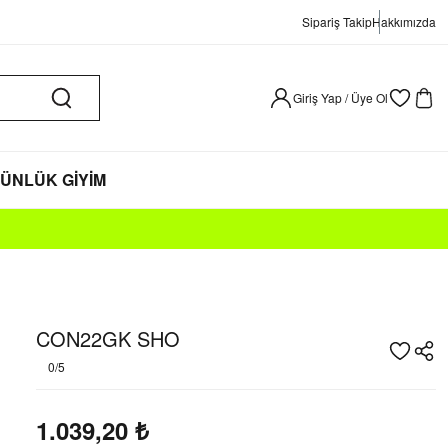
Sipariş Takip
Hakkımızda
Giriş Yap / Üye Ol
ÜNLÜK GİYİM
CON22GK SHO
0/5
1.039,20
₺