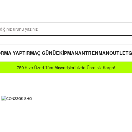
RMA YAPTIR
MAÇ GÜNÜ
EKİPMAN
ANTRENMAN
OUTLET
G
750 ₺ ve Üzeri Tüm Alışverişlerinizde Ücretsiz Kargo!